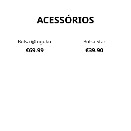
ACESSÓRIOS
Bolsa @fuguku
Bolsa Star
€69.99
€39.90
Casaco Fivela
Casaco Teddy Bear
Ca
€69.90
€85.00
€8